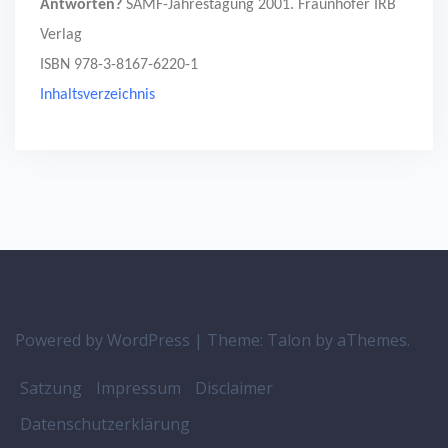
Antworten?
SAMF-Jahrestagung 2001. Fraunhofer IRB
Verlag
ISBN 978-3-8167-6220-1
Inhaltsverzeichnis
Powered by WordPress
|
Theme:
Talon
by aThemes.
Satzung
Impressum
Disclaimer
Datenschutzerklärung